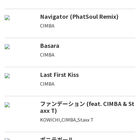
Navigator (PhatSoul Remix)
CIMBA
Basara
CIMBA
Last First Kiss
CIMBA
ファンデーション (feat. CIMBA & St
axx T)
KOWICHI,CIMBA,Staxx T
ポニテガール