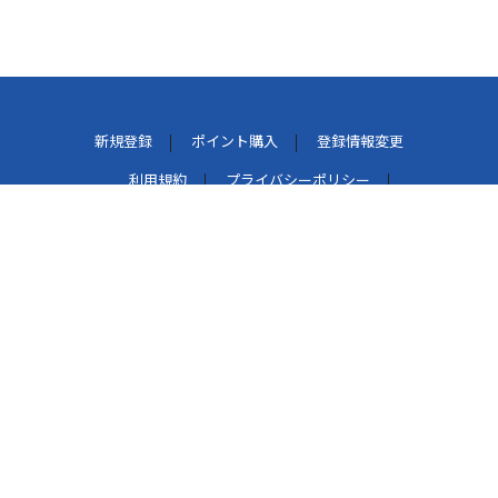
新規登録
ポイント購入
登録情報変更
利用規約
プライバシーポリシー
外部データ連携しているサービスについて
特定商取引法に基づく表示
パケット通信料について
よくある質問
お問い合わせ
このマークは、レコード会社・映像製作会社が提供するコ
ンテンツを示す登録商標です。[RIAJ50002005]