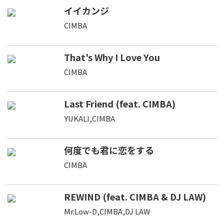
イイカンジ
CIMBA
That's Why I Love You
CIMBA
Last Friend (feat. CIMBA)
YUKALI,CIMBA
何度でも君に恋をする
CIMBA
REWIND (feat. CIMBA & DJ LAW)
Mr.Low-D,CIMBA,DJ LAW