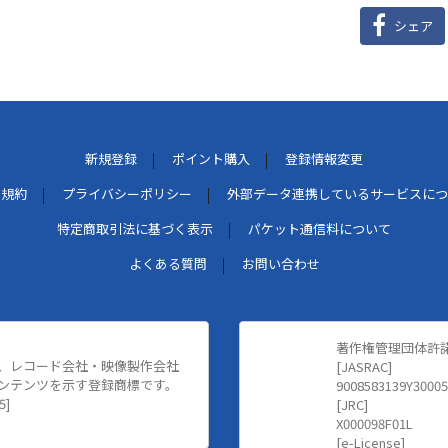
シェア
新規登録
ポイント購入
登録情報変更
用規約
プライバシーポリシー
外部データ連携しているサービスにつ
特定商取引法に基づく表示
パケット通信料について
よくある質問
お問い合わせ
著作権管理団体許
、レコード会社・映像製作会社
[JASRAC]
ンテンツを示す登録商標です。
9008583139Y30005
5]
[JRC]
X000098F01L
[e-License]