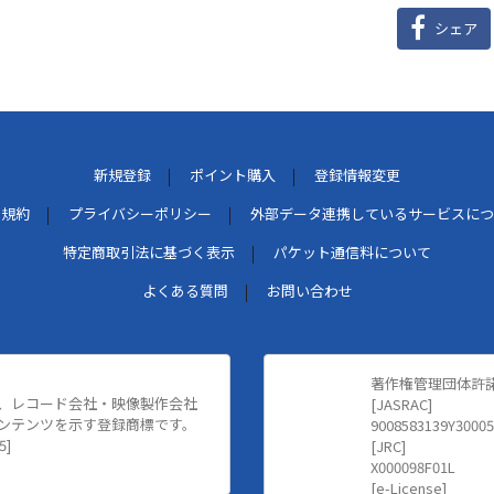
シェア
新規登録
ポイント購入
登録情報変更
用規約
プライバシーポリシー
外部データ連携しているサービスにつ
特定商取引法に基づく表示
パケット通信料について
よくある質問
お問い合わせ
著作権管理団体許
、レコード会社・映像製作会社
[JASRAC]
ンテンツを示す登録商標です。
9008583139Y30005
5]
[JRC]
X000098F01L
[e-License]