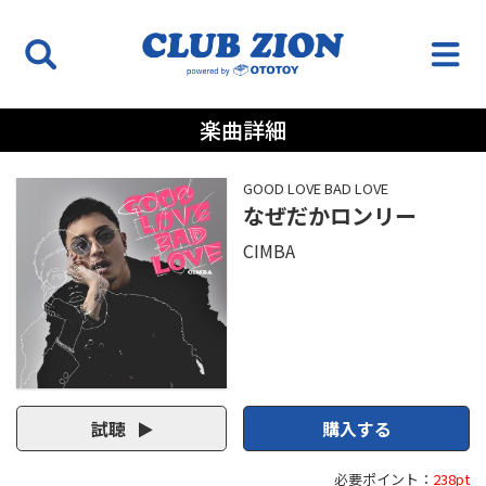
楽曲詳細
GOOD LOVE BAD LOVE
なぜだかロンリー
CIMBA
試聴
購入する
必要ポイント：
238pt