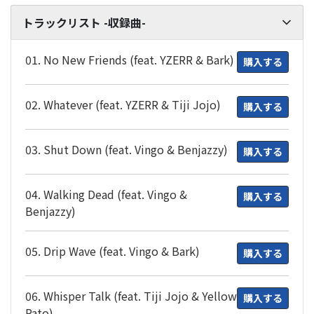
トラックリスト -収録曲-
01. No New Friends (feat. YZERR & Bark)
購入する
02. Whatever (feat. YZERR & Tiji Jojo)
購入する
03. Shut Down (feat. Vingo & Benjazzy)
購入する
04. Walking Dead (feat. Vingo &
購入する
Benjazzy)
05. Drip Wave (feat. Vingo & Bark)
購入する
06. Whisper Talk (feat. Tiji Jojo & Yellow
購入する
Pato)