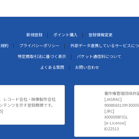
新規登録
ポイント購入
登録情報変更
用規約
プライバシーポリシー
外部データ連携しているサービスにつ
特定商取引法に基づく表示
パケット通信料について
よくある質問
お問い合わせ
著作権管理団体許
、レコード会社・映像製作会社
[JASRAC]
ンテンツを示す登録商標です。
9008583139Y30005
5]
[JRC]
X000098F01L
[e-License]
ID22513