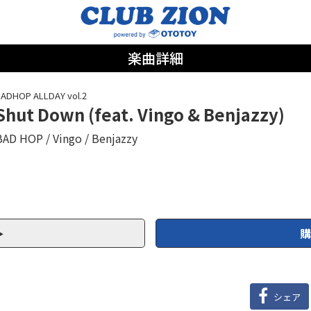
楽曲詳細
ADHOP ALLDAY vol.2
Shut Down (feat. Vingo & Benjazzy)
BAD HOP
Vingo
Benjazzy
購
シェア