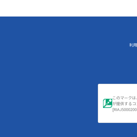
利
このマークは
が提供するコ
[RIAJ5000200