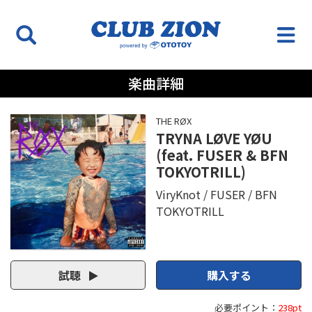
楽曲詳細
THE RØX
TRYNA LØVE YØU
(feat. FUSER & BFN
TOKYOTRILL)
ViryKnot
FUSER
BFN
TOKYOTRILL
試聴
購入する
必要ポイント：
238pt