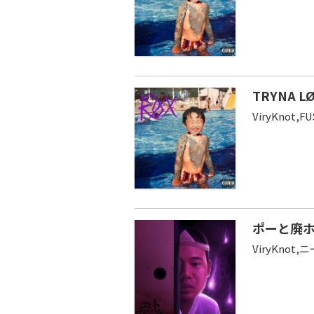
TRYNA LØ
ViryKnot,F
ポーと廃
ViryKnot,