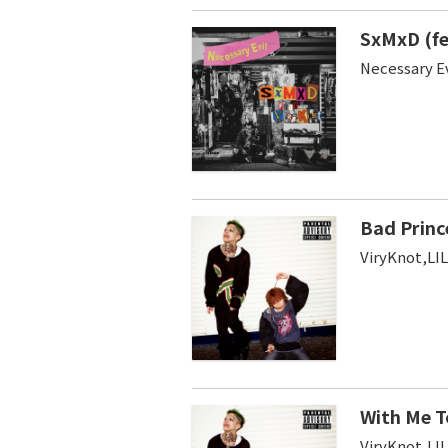
SxMxD (fe
Necessary Ev
Bad Princ
ViryKnot,LIL
With Me T
ViryKnot,LIL