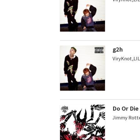
g2h
ViryKnot,LIL
Do Or Die 
Jimmy Rotte