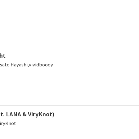
ht
sato Hayashi,vividboooy
t. LANA & ViryKnot)
iryKnot