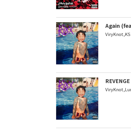
Again (fe
ViryKnot,KS
REVENGE (
ViryKnot,Lu