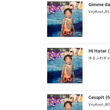
Gimme da 
ViryKnot,KS
Hi Hater
ゆるふわギャング,
Cesspit (
ViryKnot,B