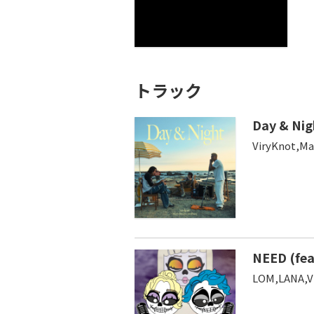
トラック
Day & Nig
ViryKnot,Ma
NEED (fea
LOM,LANA,V