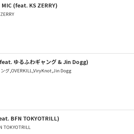
MIC (feat. KS ZERRY)
 ZERRY
 (feat. ゆるふわギャング & Jin Dogg)
OVERKILL,ViryKnot,Jin Dogg
feat. BFN TOKYOTRILL)
FN TOKYOTRILL