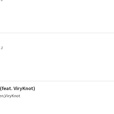
 J
(feat. ViryKnot)
n,ViryKnot