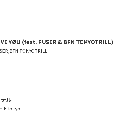
VE YØU (feat. FUSER & BFN TOKYOTRILL)
USER,BFN TOKYOTRILL
ホテル
ニートtokyo