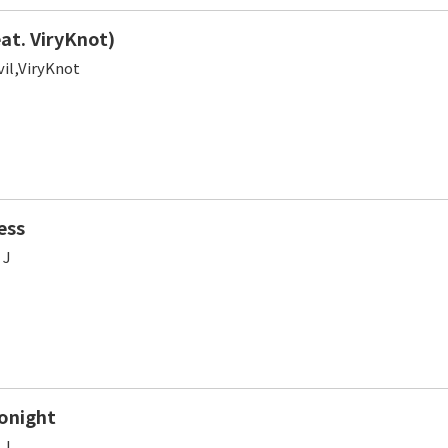
at. ViryKnot)
il,ViryKnot
ess
 J
onight
 J