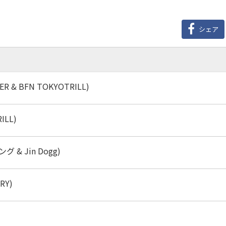
シェア
USER & BFN TOKYOTRILL)
RILL)
ング & Jin Dogg)
RRY)