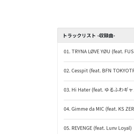
トラックリスト -収録曲-
01. TRYNA LØVE YØU (feat. F
02. Cesspit (feat. BFN TOKYOT
03. Hi Hater (feat. ゆるふわギャ
04. Gimme da MIC (feat. KS ZE
05. REVENGE (feat. Lunv Loyal)