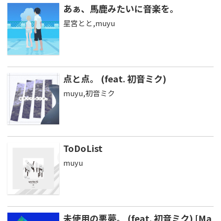
あぁ、馬鹿みたいに音楽を。
星宮とと,muyu
点と点。 (feat. 初音ミク)
muyu,初音ミク
ToDoList
muyu
未使用の悪夢。 (feat. 初音ミク) [Ma