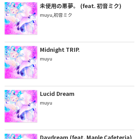
未使用の悪夢。 (feat. 初音ミク)
muyu,初音ミク
Midnight TRIP.
muyu
Lucid Dream
muyu
Daydream (feat. Maple Cafeteria)