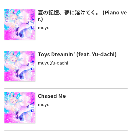
夏の記憶、夢に溶けてく。 (Piano ve
r.)
muyu
Toys Dreamin' (feat. Yu-dachi)
muyu,Yu-dachi
Chased Me
muyu