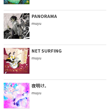
PANORAMA
muyu
NET SURFING
muyu
夜明け。
muyu