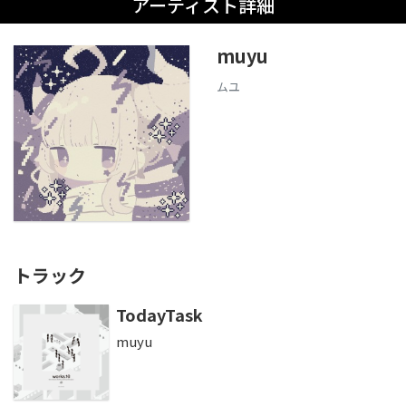
アーティスト詳細
muyu
ムユ
トラック
TodayTask
muyu