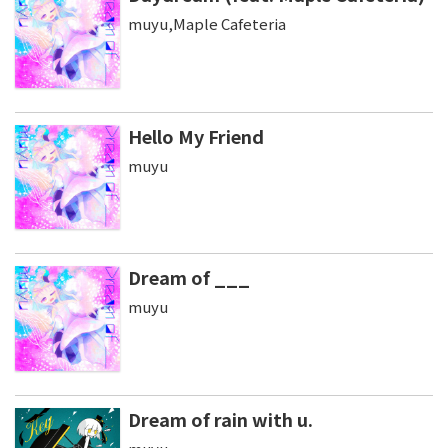
muyu,Maple Cafeteria
Hello My Friend
muyu
Dream of ___
muyu
Dream of rain with u.