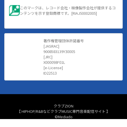
このマークは、レコード会社・映像製作会社が提供するコ
ンテンツを示す登録商標です。[RIAJ50002005]
著作権管理団体許諾番号
[JASRAC]
9008583139Y30005
[JRC]
X000098F01L
[e-License]
ID22513
クラブZION
【 HIPHOP/R&BなどクラブMUSIC専門音楽配信サイト 】
©Mediado