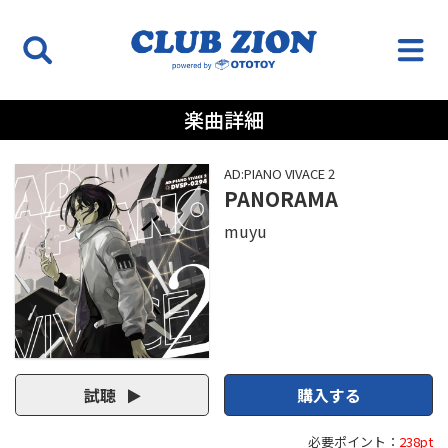
楽曲詳細
AD:PIANO VIVACE 2
PANORAMA
muyu
試聴
購入する
必要ポイント：
238pt