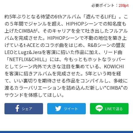
必要ポイント：
238pt
約5年ぶりとなる待望の6thアルバム「遊んでるLIFE」。こ
の５年間でジャンルを超え、HIPHOPシーンでの知名度も
上げたCIMBAが、そのキャリアを全て吐き出したフルアル
バムを完成させた。HIPHOPシーンで不動の地位を築き上
げているt-ACEとのコラボ曲をはじめ、R&Bシーンの盟友
LEOとLugz&Jeraを客演に招いた作品に加え、リード曲
「NETFLIX&CHILL」には、今もっともホットなラッパー
としてシーン内外で大きな注目を集めている、KOWICHI
を客演に招きアルバムを完成させた。5年という時を経
て、いい裏切りを期待させる作品をコンパイルし、多岐に
渡るカラーバリエーションを詰め込んだ新しい“CIMBA”の
サウンドを体感してほしい。
シェア
ツイート
LINEで送る