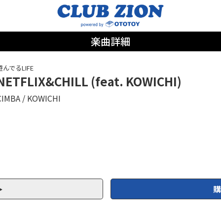
楽曲詳細
遊んでるLIFE
NETFLIX&CHILL (feat. KOWICHI)
CIMBA
KOWICHI
購