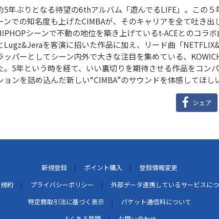
約5年ぶりとなる待望の6thアルバム「遊んでるLIFE」。この５
ーンでの知名度も上げたCIMBAが、そのキャリアを全て吐き
HIPHOPシーンで不動の地位を築き上げているt-ACEとのコラボ
とLugz&Jeraを客演に招いた作品に加え、リード曲「NETFLI
ラッパーとしてシーン内外で大きな注目を集めている、KOWIC
た。5年という時を経て、いい裏切りを期待させる作品をコン
ションを詰め込んだ新しい“CIMBA”のサウンドを体感してほし
シェア
新規登録
ポイント購入
登録情報変更
用規約
プライバシーポリシー
外部データ連携しているサービスにつ
特定商取引法に基づく表示
パケット通信料について
よくある質問
お問い合わせ