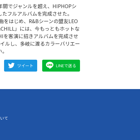
年間でジャンルを超え、HIPHOPシ
出したフルアルバムを完成させた。
曲をはじめ、R&Bシーンの盟友LEO
X&CHILL」には、今もっともホットな
HIを客演に招きアルバムを完成させ
パイルし、多岐に渡るカラーバリエー
い。
ツイート
LINEで送る
いて