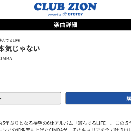
楽曲詳細
遊んでるLIFE
本気じゃない
CIMBA
購
約5年ぶりとなる待望の6thアルバム「遊んでるLIFE」。この５
ーンでの知名度も上げたCIMBAが、そのキャリアを全て吐き