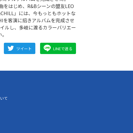
曲をはじめ、R&Bシーンの盟友LEO
X&CHILL」には、今もっともホットな
HIを客演に招きアルバムを完成させ
パイルし、多岐に渡るカラーバリエー
い。
ツイート
LINEで送る
いて