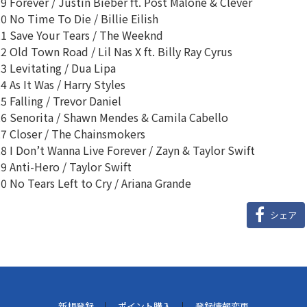
9 Forever / Justin Bieber ft. Post Malone & Clever
0 No Time To Die / Billie Eilish
1 Save Your Tears / The Weeknd
2 Old Town Road / Lil Nas X ft. Billy Ray Cyrus
3 Levitating / Dua Lipa
4 As It Was / Harry Styles
5 Falling / Trevor Daniel
6 Senorita / Shawn Mendes & Camila Cabello
7 Closer / The Chainsmokers
8 I Don’t Wanna Live Forever / Zayn & Taylor Swift
9 Anti-Hero / Taylor Swift
0 No Tears Left to Cry / Ariana Grande
シェア
新規登録
ポイント購入
登録情報変更