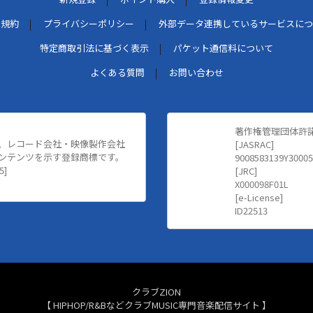
用規約
プライバシーポリシー
外部データ連携しているサービスにつ
特定商取引法に基づく表示
パケット通信料について
よくある質問
お問い合わせ
著作権管理団体許
、レコード会社・映像製作会社
[JASRAC]
ンテンツを示す登録商標です。
9008583139Y30005
5]
[JRC]
X000098F01L
[e-License]
ID22513
クラブZION
【 HIPHOP/R&BなどクラブMUSIC専門音楽配信サイト 】