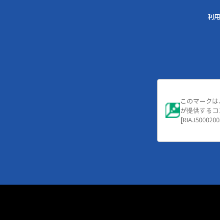
利
このマークは
が提供するコ
[RIAJ5000200