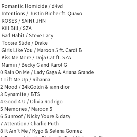
 Romantic Homicide / d4vd
 Intentions / Justin Bieber ft. Quavo
 ROSES / SAINt JHN
 Kill Bill / SZA
 Bad Habit / Steve Lacy
 Toosie Slide / Drake
 Girls Like You / Maroon 5 ft. Cardi B
 Kiss Me More / Doja Cat ft. SZA
 Mamiii / Becky G and Karol G
0 Rain On Me / Lady Gaga & Ariana Grande
1 Lift Me Up / Rihanna
2 Mood / 24kGoldn & iann dior
3 Dynamite / BTS
4 Good 4 U / Olivia Rodrigo
5 Memories / Maroon 5
6 Sunroof / Nicky Youre & dazy
7 Attention / Charlie Puth
8 It Ain’t Me / Kygo & Selena Gomez