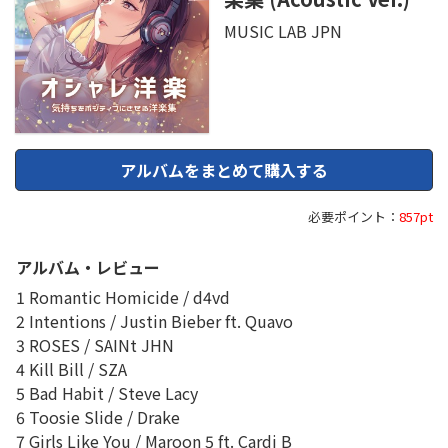
MUSIC LAB JPN
アルバムをまとめて購入する
必要ポイント：
857pt
アルバム・レビュー
1 Romantic Homicide / d4vd
2 Intentions / Justin Bieber ft. Quavo
3 ROSES / SAINt JHN
4 Kill Bill / SZA
5 Bad Habit / Steve Lacy
6 Toosie Slide / Drake
7 Girls Like You / Maroon 5 ft. Cardi B