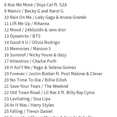
8 Kiss Me More / Doja Cat ft. SZA
9 Mamiii / Becky G and Karol G
10 Rain On Me / Lady Gaga & Ariana Grande
11 Lift Me Up / Rihanna
12 Mood / 24kGoldn & iann dior
13 Dynamite / BTS
14 Good 4 U / Olivia Rodrigo
15 Memories / Maroon 5
16 Sunroof / Nicky Youre & dazy
17 Attention / Charlie Puth
18 It Ain’t Me / Kygo & Selena Gomez
19 Forever / Justin Bieber ft. Post Malone & Clever
20 No Time To Die / Billie Eilish
21 Save Your Tears / The Weeknd
22 Old Town Road / Lil Nas X ft. Billy Ray Cyrus
23 Levitating / Dua Lipa
24 As It Was / Harry Styles
25 Falling / Trevor Daniel