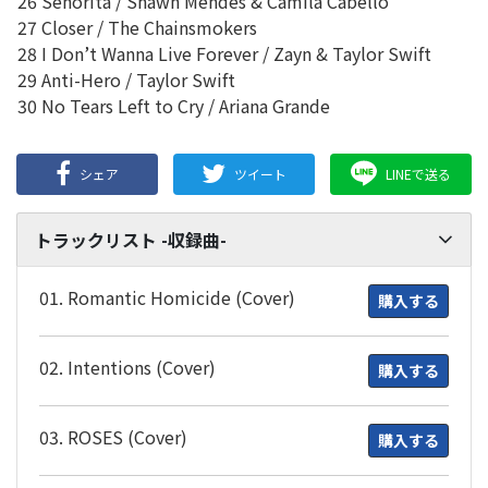
26 Senorita / Shawn Mendes & Camila Cabello
27 Closer / The Chainsmokers
28 I Don’t Wanna Live Forever / Zayn & Taylor Swift
29 Anti-Hero / Taylor Swift
30 No Tears Left to Cry / Ariana Grande
シェア
ツイート
LINEで送る
トラックリスト -収録曲-
01. Romantic Homicide (Cover)
購入する
02. Intentions (Cover)
購入する
03. ROSES (Cover)
購入する