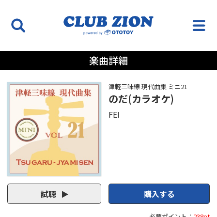
楽曲詳細
津軽三味線 現代曲集 ミニ21
のだ(カラオケ)
FEI
試聴
購入する
必要ポイント：
238pt