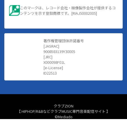
このマークは、レコード会社・映像製作会社が提供するコ
ンテンツを示す登録商標です。[RIAJ50002005]
著作権管理団体許諾番号
[JASRAC]
9008583139Y30005
[JRC]
X000098F01L
[e-License]
ID22513
クラブZION
【 HIPHOP/R&BなどクラブMUSIC専門音楽配信サイト 】
©Mediado