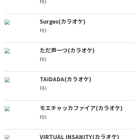
FEI
Surges(カラオケ)
FEI
ただ声一つ(カラオケ)
FEI
TAIDADA(カラオケ)
FEI
モエチャッカファイア(カラオケ)
FEI
VIRTUAL INSANITY(カラオケ)