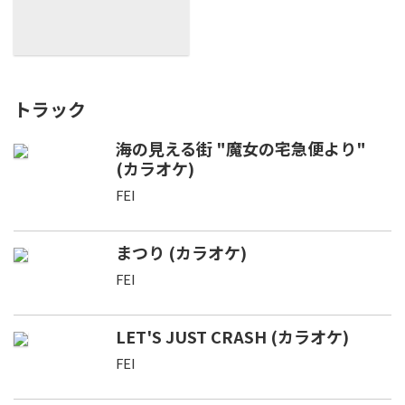
トラック
海の見える街 "魔女の宅急便より"
(カラオケ)
FEI
まつり (カラオケ)
FEI
LET'S JUST CRASH (カラオケ)
FEI