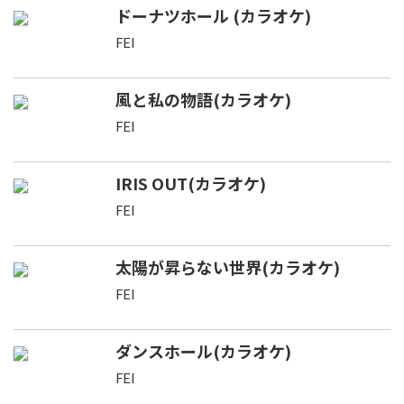
ドーナツホール (カラオケ)
FEI
風と私の物語(カラオケ)
FEI
IRIS OUT(カラオケ)
FEI
太陽が昇らない世界(カラオケ)
FEI
ダンスホール(カラオケ)
FEI