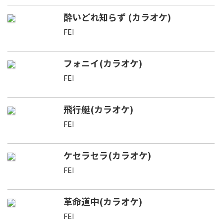
酔いどれ知らず (カラオケ)
FEI
フォニイ(カラオケ)
FEI
飛行艇(カラオケ)
FEI
ケセラセラ(カラオケ)
FEI
革命道中(カラオケ)
FEI