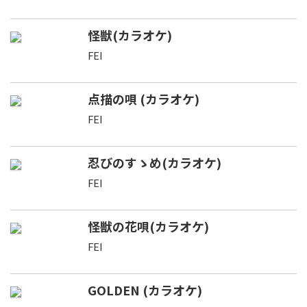
怪獣(カラオケ)
FEI
点描の唄 (カラオケ)
FEI
忍びのすゝめ(カラオケ)
FEI
怪獣の花唄(カラオケ)
FEI
GOLDEN (カラオケ)