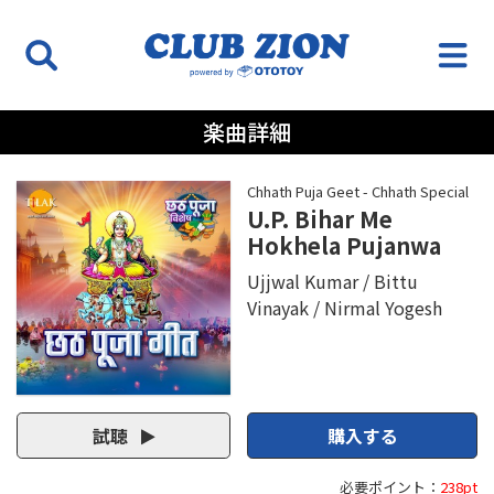
楽曲詳細
Chhath Puja Geet - Chhath Special
U.P. Bihar Me
Hokhela Pujanwa
Ujjwal Kumar
Bittu
Vinayak
Nirmal Yogesh
試聴
購入する
必要ポイント：
238pt