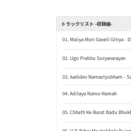
トラックリスト -収録曲-
01. Maiiya Mori Gaveli Gitiya - 
02. Ugo Prabhu Suryanarayan
03. Aadidev Namastyubham - Su
04. Aditaya Namo Namah
05. Chhath Ke Barat Badu Bhuk
06. U.P. Bihar Me Hokhela Puja