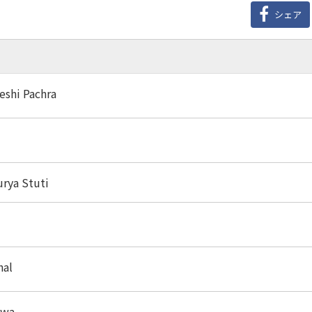
シェア
Deshi Pachra
rya Stuti
hal
nwa