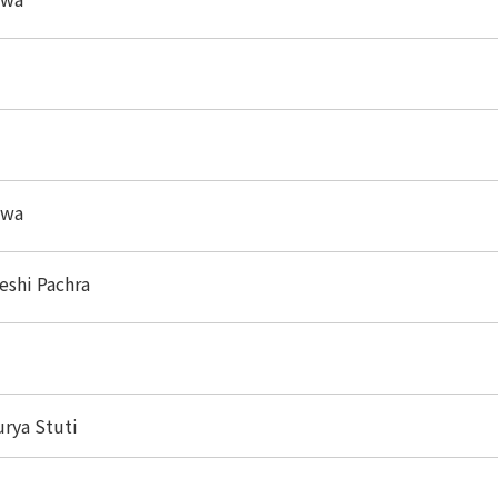
nwa
Deshi Pachra
rya Stuti