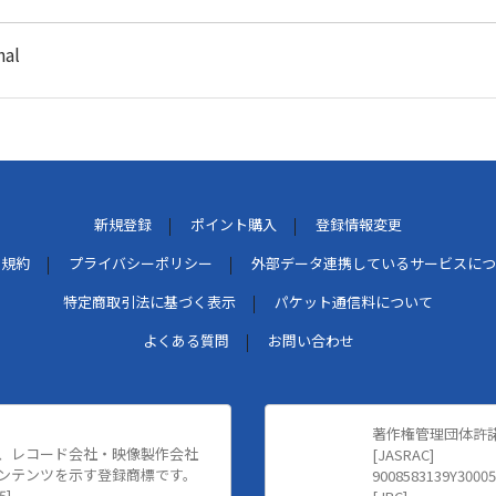
hal
新規登録
ポイント購入
登録情報変更
用規約
プライバシーポリシー
外部データ連携しているサービスにつ
特定商取引法に基づく表示
パケット通信料について
よくある質問
お問い合わせ
著作権管理団体許
、レコード会社・映像製作会社
[JASRAC]
ンテンツを示す登録商標です。
9008583139Y30005
5]