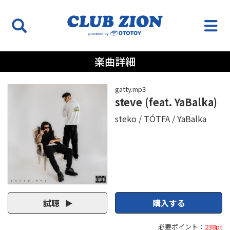
楽曲詳細
gatty.mp3
steve (feat. YaBalka)
steko
TÓTFA
YaBalka
試聴
購入する
必要ポイント：
238pt