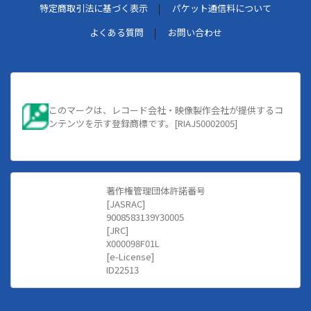
特定商取引法に基づく表示
パケット通信料について
よくある質問
お問い合わせ
このマークは、レコード会社・映像製作会社が提供するコ
ンテンツを示す登録商標です。[RIAJ50002005]
著作権管理団体許諾番号
[JASRAC]
9008583139Y30005
[JRC]
X000098F01L
[e-License]
ID22513