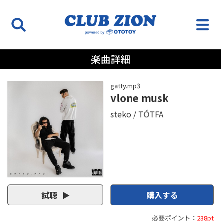
楽曲詳細
gatty.mp3
vlone musk
steko
TÓTFA
試聴
購入する
必要ポイント：
238pt