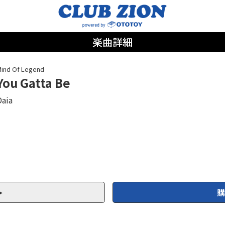
楽曲詳細
ind Of Legend
You Gatta Be
Daia
購