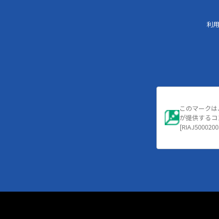
利
このマークは
が提供するコ
[RIAJ5000200