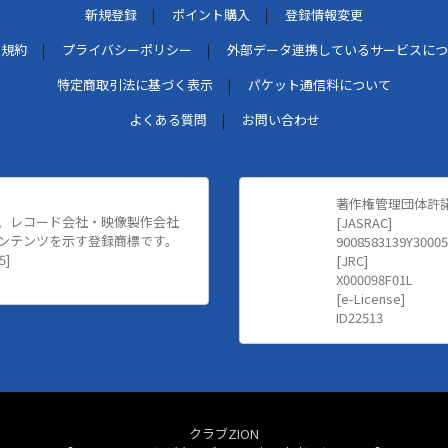
新規登録
ポイント購入
登録情報変更
用規約
プライバシーポリシー
外部データ連携しているサービスにつ
特定商取引法に基づく表示
パケット通信料について
よくある質問
お問い合わせ
著作権管理団体許
、レコード会社・映像製作会社
[JASRAC]
ンテンツを示す登録商標です。
9008583139Y30005
5]
[JRC]
X000098F01L
[e-License]
ID22513
クラブZION