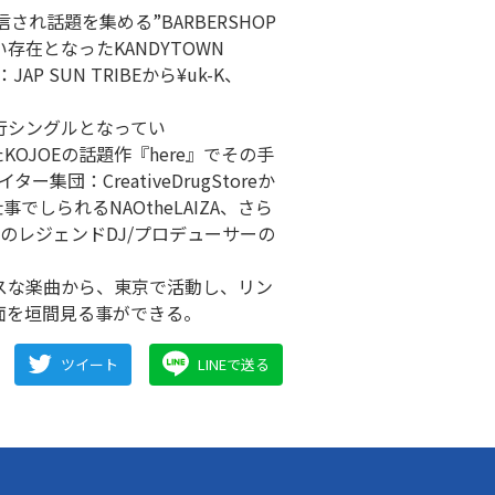
され話題を集める”BARBERSHOP
い存在となったKANDYTOWN
P SUN TRIBEから¥uk-K、
先行シングルとなってい
たKOJOEの話題作『here』でその手
団：CreativeDrugStoreか
でしられるNAOtheLAIZA、さら
える横浜のレジェンドDJ/プロデューサーの
ブスな楽曲から、東京で活動し、リン
面を垣間見る事ができる。
ツイート
LINEで送る