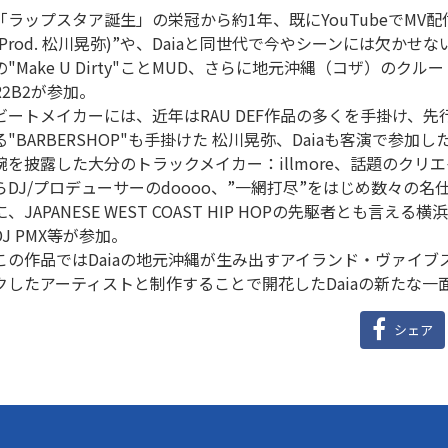
「ラップスタア誕生」の栄冠から約1年、既にYouTubeでMV配信
(Prod. 松川晃弥)”や、Daiaと同世代で今やシーンには欠かせな
の"Make U Dirty"ことMUD、さらに地元沖縄（コザ）のクルー：JA
R2B2が参加。
ビートメイカーには、近年はRAU DEF作品の多くを手掛け、
る"BARBERSHOP"も手掛けた 松川晃弥、Daiaも客演で参加し
腕を披露した大分のトラックメイカー：illmore、話題のクリエイター集
らDJ/プロデューサーのdoooo、”一網打尽”をはじめ数々の名仕事
に、JAPANESE WEST COAST HIP HOPの先駆者とも言
DJ PMX等が参加。
この作品ではDaiaの地元沖縄が生み出すアイランド・ヴァイ
クしたアーティストと制作することで開花したDaiaの新たな一
シェア