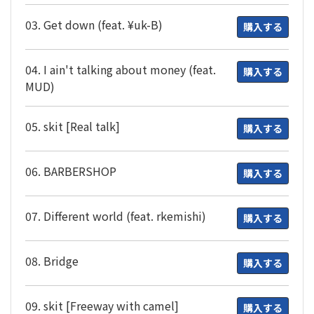
03. Get down (feat. ¥uk-B)
購入する
04. I ain't talking about money (feat.
購入する
MUD)
05. skit [Real talk]
購入する
06. BARBERSHOP
購入する
07. Different world (feat. rkemishi)
購入する
08. Bridge
購入する
09. skit [Freeway with camel]
購入する