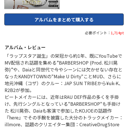
アルバムをまとめて購入する
必要ポイント：
1,714pt
アルバム・レビュー
「ラップスタア誕生」の栄冠から約1年、既にYouTubeで
MV配信され話題を集める”BARBERSHOP (Prod. 松川晃
弥)”や、Daiaと同世代で今やシーンには欠かせない存在と
なったKANDYTOWNの"Make U Dirty"ことMUD、さらに
地元沖縄（コザ）のクルー：JAP SUN TRIBEから¥uk-K、
R2B2が参加。
ビートメイカーには、近年はRAU DEF作品の多くを手掛
け、先行シングルとなっている"BARBERSHOP"も手掛け
た 松川晃弥、Daiaも客演で参加したKOJOEの話題作
『here』でその手腕を披露した大分のトラックメイカー：
illmore、話題のクリエイター集団：CreativeDrugStore