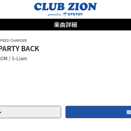
楽曲詳細
SPEED CHARGER
PARTY BACK
LOM
S-Liam
購