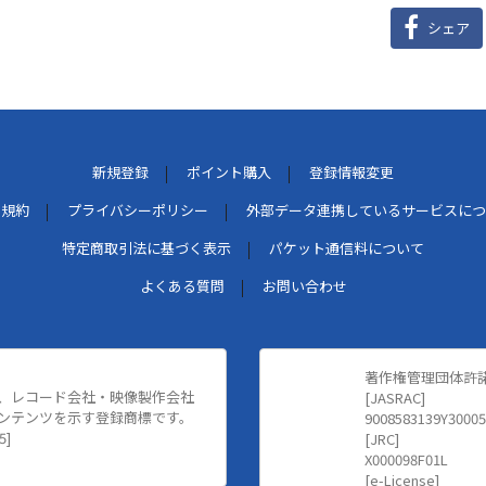
シェア
新規登録
ポイント購入
登録情報変更
用規約
プライバシーポリシー
外部データ連携しているサービスにつ
特定商取引法に基づく表示
パケット通信料について
よくある質問
お問い合わせ
著作権管理団体許
、レコード会社・映像製作会社
[JASRAC]
ンテンツを示す登録商標です。
9008583139Y30005
5]
[JRC]
X000098F01L
[e-License]