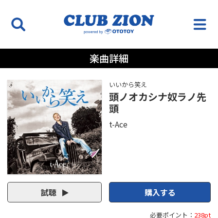
楽曲詳細
いいから笑え
頭ノオカシナ奴ラノ先
頭
t-Ace
試聴
購入する
必要ポイント：
238pt