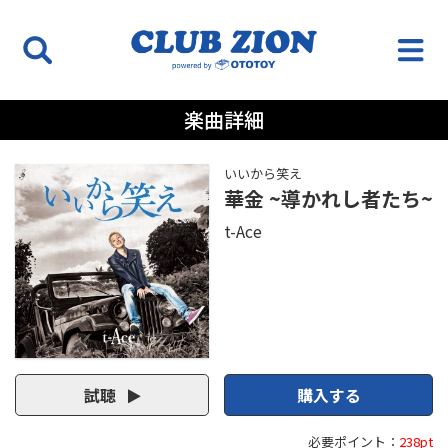
楽曲詳細
いいから笑え
華金 ~導かれし者たち~
t-Ace
試聴
購入する
必要ポイント：
238pt