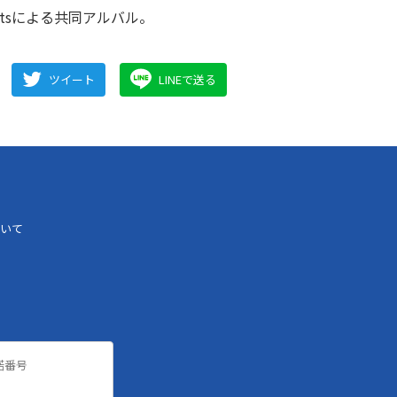
eatsによる共同アルバル。
ツイート
LINEで送る
いて
諾番号