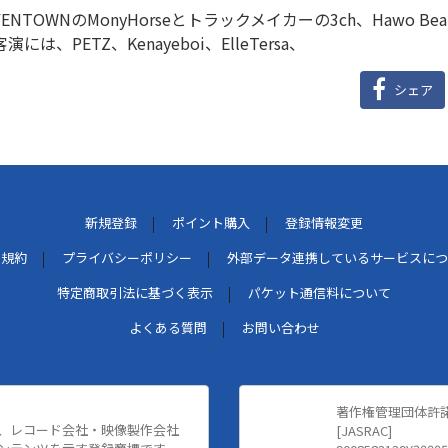
YENTOWNのMonyHorseとトラックメイカーの3ch、Hawo B
客演には、PETZ、Kenayeboi、ElleTersa、
シェア
新規登録
ポイント購入
登録情報変更
用規約
プライバシーポリシー
外部データ連携しているサービスにつ
特定商取引法に基づく表示
パケット通信料について
よくある質問
お問い合わせ
著作権管理団体許
、レコード会社・映像製作会社
[JASRAC]