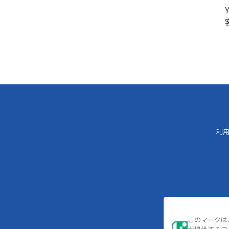
利
このマークは