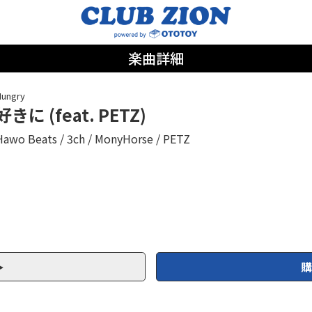
楽曲詳細
ungry
好きに (feat. PETZ)
Hawo Beats
3ch
MonyHorse
PETZ
購