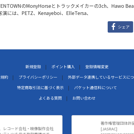
YENTOWNのMonyHorseとトラックメイカーの3ch、Hawo B
客演には、PETZ、Kenayeboi、ElleTersa、
シェア
新規登録
ポイント購入
登録情報変更
用規約
プライバシーポリシー
外部データ連携しているサービスにつ
特定商取引法に基づく表示
パケット通信料について
よくある質問
お問い合わせ
著作権管理団体許
、レコード会社・映像製作会社
[JASRAC]