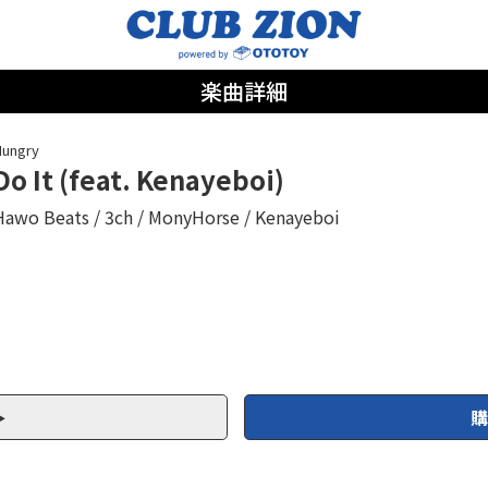
楽曲詳細
ungry
Do It (feat. Kenayeboi)
Hawo Beats
3ch
MonyHorse
Kenayeboi
購