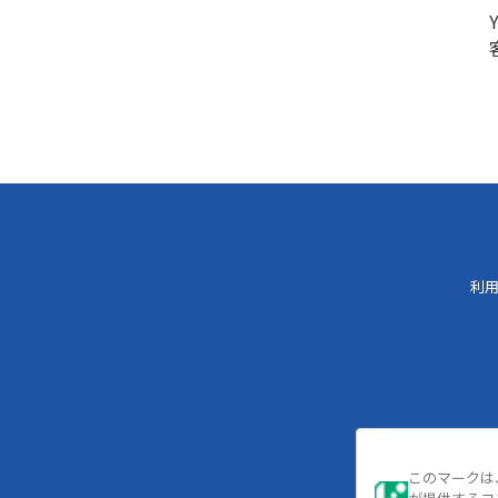
利
このマークは