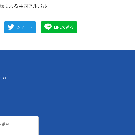
eatsによる共同アルバル。
ツイート
LINEで送る
いて
諾番号