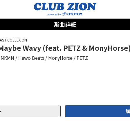
楽曲詳細
AST COLLEXION
Maybe Wavy (feat. PETZ & MonyHorse
JNKMN
Hawo Beats
MonyHorse
PETZ
購