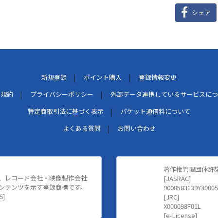
シェア
新規登録
ポイント購入
登録情報変更
用規約
プライバシーポリシー
外部データ連携しているサービスにつ
特定商取引法に基づく表示
パケット通信料について
よくある質問
お問い合わせ
著作権管理団体許
、レコード会社・映像製作会社
[JASRAC]
ンテンツを示す登録商標です。
9008583139Y30005
5]
[JRC]
X000098F01L
[e-License]