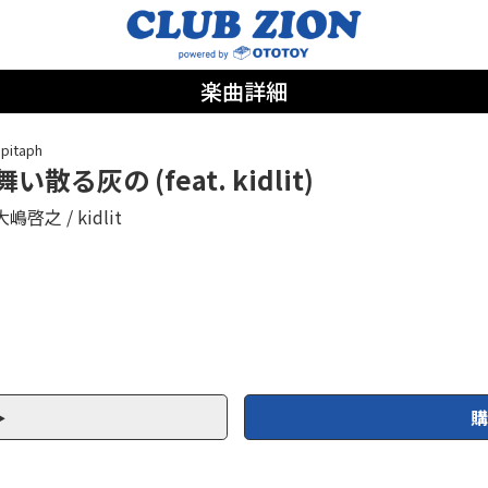
楽曲詳細
pitaph
舞い散る灰の (feat. kidlit)
大嶋啓之
kidlit
購