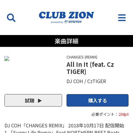
楽曲詳細
CHANGES (REMIX)
All In It (feat. Cz
TIGER)
DJ COH
CzTIGER
試聴
購入する
必要ポイント：
238pt
DJ COH「CHANGES REMIX」 2018年10月17日 配信開始
1.「Sunny Life Remix」Feat.NORTHERN BEEZ Beats