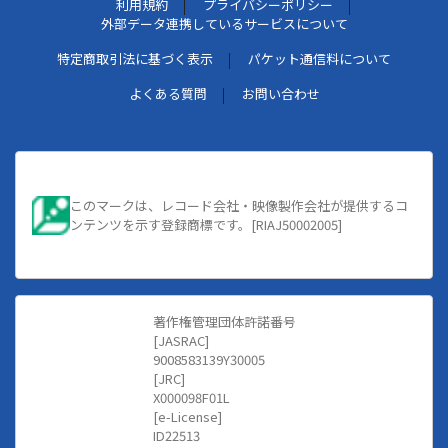
利用規約
プライバシーポリシー
外部データ連携しているサービスについて
特定商取引法に基づく表示
パケット通信料について
よくある質問
お問い合わせ
このマークは、レコード会社・映像製作会社が提供するコ
ンテンツを示す登録商標です。[RIAJ50002005]
著作権管理団体許諾番号
[JASRAC]
9008583139Y30005
[JRC]
X000098F01L
[e-License]
ID22513