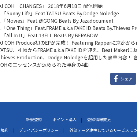
DJ COH「CHANGES」 2018年6月18日 配信開始
.「Sunny Life」Feat.TATSU Beats By.Dodge Noledge
2.「Movies」Feat.孫GONG Beats By.Jazadocument
.「One Thing」Feat.FRAME a.k.a FAKE ID Beats By.Thieves P
.「All In It」Feat.13ELL Beats By.BERABOW
DJ COH Produce初のEPが完成！ Featuring Rapperに京
TATSU、札幌からFRAME a.k.a FAKE IDを迎え、Beat Makerに
Thieves Production、Dodge Noledgeを起用した豪
COHのエッセンスが込められた渾身の4曲
シェア
新規登録
ポイント購入
登録情報変更
用規約
プライバシーポリシー
外部データ連携しているサービスにつ