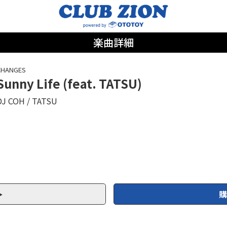
楽曲詳細
CHANGES
Sunny Life (feat. TATSU)
DJ COH
TATSU
購