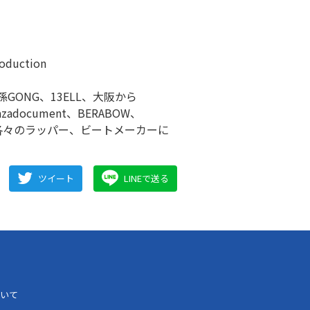
roduction
都から孫GONG、13ELL、大阪から
Jazadocument、BERABOW、
華内容！ 各々のラッパー、ビートメーカーに
ツイート
LINEで送る
いて