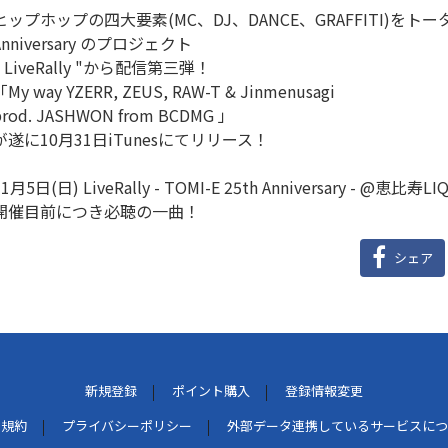
ヒップホップの四大要素(MC、DJ、DANCE、GRAFFITI)をトータル
Anniversary のプロジェクト
" LiveRally "から配信第三弾！
「My way YZERR, ZEUS, RAW-T & Jinmenusagi
prod. JASHWON from BCDMG 」
が遂に10月31日iTunesにてリリース！
11月5日(日) LiveRally - TOMI-E 25th Anniversary - @恵比寿L
開催目前につき必聴の一曲！
シェア
新規登録
ポイント購入
登録情報変更
用規約
プライバシーポリシー
外部データ連携しているサービスにつ