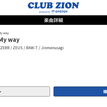
楽曲詳細
y way
My way
YZERR
ZEUS
RAW-T
Jinmenusagi
購