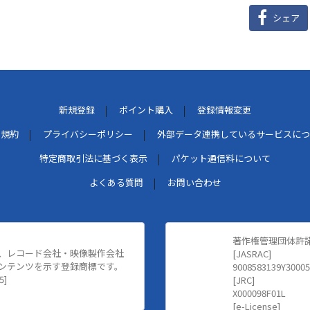
シェア
新規登録
ポイント購入
登録情報変更
用規約
プライバシーポリシー
外部データ連携しているサービスにつ
特定商取引法に基づく表示
パケット通信料について
よくある質問
お問い合わせ
著作権管理団体許
、レコード会社・映像製作会社
[JASRAC]
ンテンツを示す登録商標です。
9008583139Y30005
5]
[JRC]
X000098F01L
[e-License]