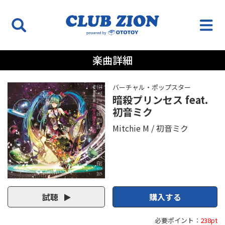
楽曲詳細
バーチャル・ポップスター
暗殺プリンセス feat.
初音ミク
Mitchie M
初音ミク
試聴
購入する
必要ポイント：
238pt