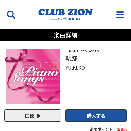
楽曲詳細
J-R&B Piano Songs
軌跡
YU.KI.KO
試聴
購入する
必要ポイント：
238pt