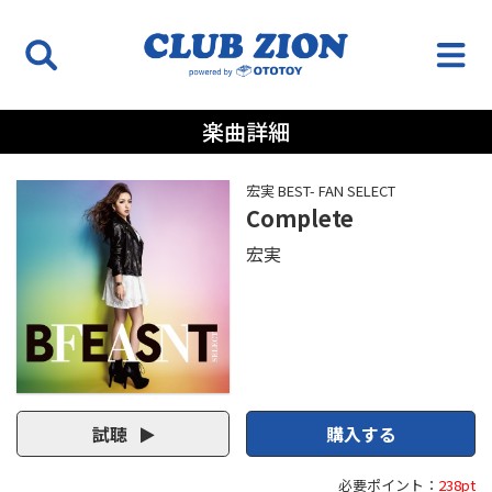
楽曲詳細
宏実 BEST- FAN SELECT
Complete
宏実
試聴
購入する
必要ポイント：
238pt