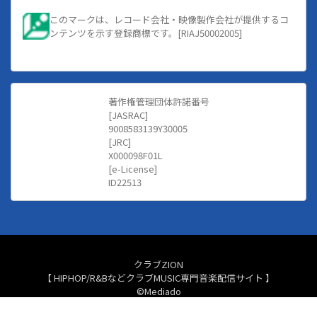
このマークは、レコード会社・映像製作会社が提供するコ
ンテンツを示す登録商標です。[RIAJ50002005]
著作権管理団体許諾番号
[JASRAC]
9008583139Y30005
[JRC]
X000098F01L
[e-License]
ID22513
クラブZION
【 HIPHOP/R&BなどクラブMUSIC専門音楽配信サイト 】
©Mediado