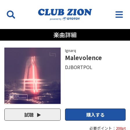
楽曲詳細
Ignarq
Malevolence
DJBORTPOL
試聴
購入する
必要ポイント：
200pt