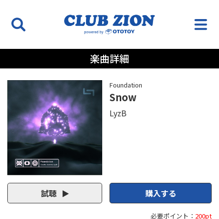
楽曲詳細
Foundation
Snow
LyzB
試聴
購入する
必要ポイント：
200pt