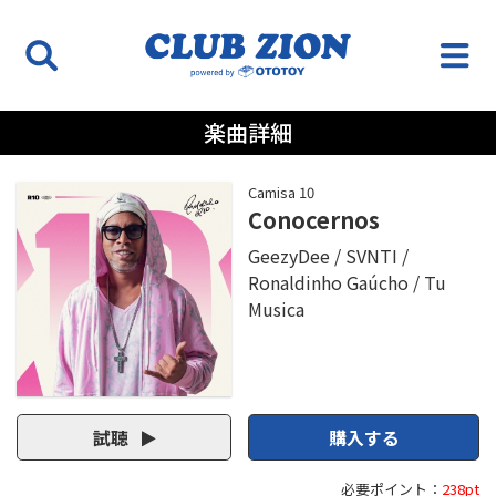
楽曲詳細
Camisa 10
Conocernos
GeezyDee
SVNTI
Ronaldinho Gaúcho
Tu
Musica
試聴
購入する
必要ポイント：
238pt