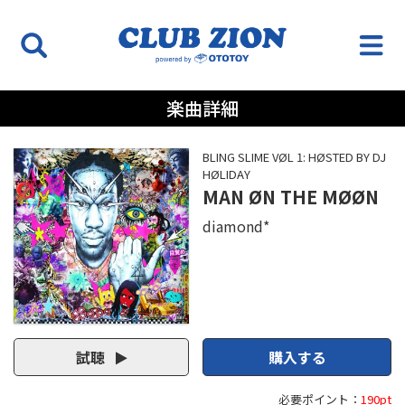
楽曲詳細
BLING SLIME VØL 1: HØSTED BY DJ
HØLIDAY
MAN ØN THE MØØN
diamond*
試聴
購入する
必要ポイント：
190pt