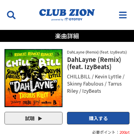
楽曲詳細
DahLayne (Remix) (feat. IzyBeats)
DahLayne (Remix)
(feat. IzyBeats)
CHILLBILL
Kevin Lyttle
Skinny Fabulous
Tarrus
Riley
IzyBeats
試聴
購入する
必要ポイント：
200pt