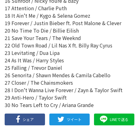
16 Sunroof / Nicky Youre & dazy
17 Attention / Charlie Puth
18 It Ain’t Me / Kygo & Selena Gomez
19 Forever / Justin Bieber ft. Post Malone & Clever
20 No Time To Die / Billie Eilish
21 Save Your Tears / The Weeknd
22 Old Town Road / Lil Nas X ft. Billy Ray Cyrus
23 Levitating / Dua Lipa
24 As It Was / Harry Styles
25 Falling / Trevor Daniel
26 Senorita / Shawn Mendes & Camila Cabello
27 Closer / The Chainsmokers
28 I Don’t Wanna Live Forever / Zayn & Taylor Swift
29 Anti-Hero / Taylor Swift
30 No Tears Left to Cry / Ariana Grande
シェア
ツイート
LINEで送る