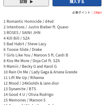
試聴
購入する
必要ポイント：
190pt
1 Romantic Homicide / d4vd
2 Intentions / Justin Bieber ft. Quavo
3 ROSES / SAINt JHN
4 Kill Bill / SZA
5 Bad Habit / Steve Lacy
6 Toosie Slide / Drake
7 Girls Like You / Maroon 5 ft. Cardi B
8 Kiss Me More / Doja Cat ft. SZA
9 Mamiii / Becky G and Karol G
10 Rain On Me / Lady Gaga & Ariana Grande
11 Lift Me Up / Rihanna
12 Mood / 24kGoldn & iann dior
13 Dynamite / BTS
14 Good 4 U / Olivia Rodrigo
15 Memories / Maroon 5