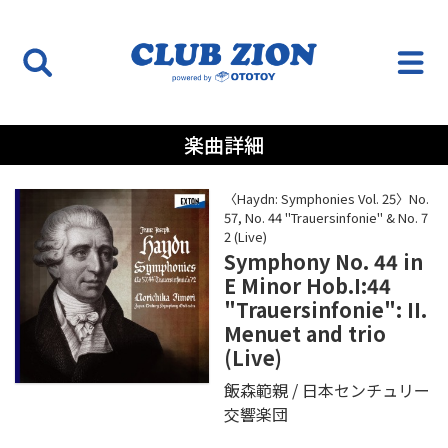
楽曲詳細
〈Haydn: Symphonies Vol. 25〉No.
57, No. 44 "Trauersinfonie" & No. 7
2 (Live)
Symphony No. 44 in
E Minor Hob.I:44
"Trauersinfonie": II.
Menuet and trio
(Live)
飯森範親
日本センチュリー
交響楽団