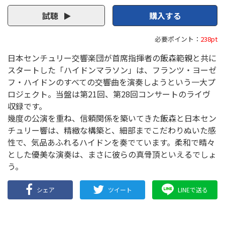
試聴
購入する
必要ポイント：
238pt
日本センチュリー交響楽団が首席指揮者の飯森範親と共に
スタートした「ハイドンマラソン」は、フランツ・ヨーゼ
フ・ハイドンのすべての交響曲を演奏しようという一大プ
ロジェクト。当盤は第21回、第28回コンサートのライヴ
収録です。
幾度の公演を重ね、信頼関係を築いてきた飯森と日本セン
チュリー響は、精緻な構築と、細部までこだわりぬいた感
性で、気品あふれるハイドンを奏でています。柔和で晴々
とした優美な演奏は、まさに彼らの真骨頂といえるでしょ
う。
シェア
ツイート
LINEで送る