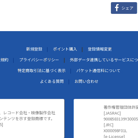
シェア
新規登録
ポイント購入
登録情報変更
用規約
プライバシーポリシー
外部データ連携しているサービスにつ
特定商取引法に基づく表示
パケット通信料について
よくある質問
お問い合わせ
著作権管理団体許
、レコード会社・映像製作会社
[JASRAC]
ンテンツを示す登録商標です。
9008583139Y30005
5]
[JRC]
X000098F01L
[e-License]