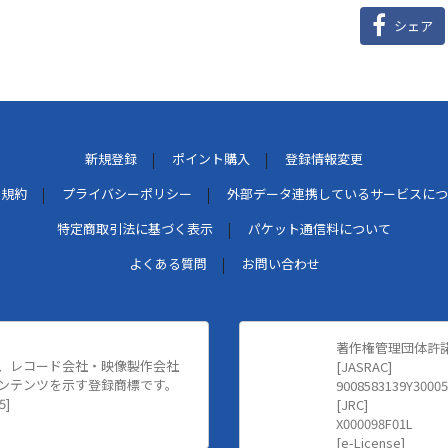
シェア
新規登録
ポイント購入
登録情報変更
用規約
プライバシーポリシー
外部データ連携しているサービスにつ
特定商取引法に基づく表示
パケット通信料について
よくある質問
お問い合わせ
著作権管理団体許
、レコード会社・映像製作会社
[JASRAC]
ンテンツを示す登録商標です。
9008583139Y30005
5]
[JRC]
X000098F01L
[e-License]