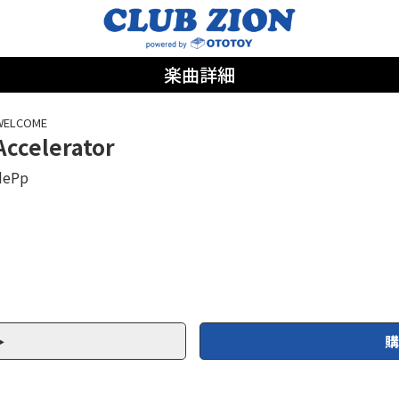
楽曲詳細
WELCOME
Accelerator
dePp
購